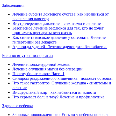
Заболевания
Лечение бурсита локтевого сустава: как избавиться от
воспаления навсегда
Внутричерепное давление ‒ симптомы и лечение
Безопасное лечение рефлюкса для тех, кто не хочет
принимать препараты всю жизнь
Как снизить высокое давление у остеопата. Лечение
гипертонии без лекарств
Аденоиды у детей. Лечение аденоидита без таблеток
Боли во внутренних органах
Лечение поджелудочной железы
Лечение опущения матки без операции
Почему болит живот. Часть 1
Синдром раздраженного кишечника - поможет остеопат
Что такое гастроптоз. Опущение желудка - симптомы и
лечение
Висцеральный жир - как избавиться от живота
Что скрывает боль в тазу? Лечение и профилактика
Здоровье ребенка
Здоровье новорожденного. Есть ли у ребенка родовая