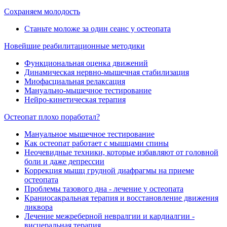
Сохраняем молодость
Станьте моложе за один сеанс у остеопата
Новейшие реабилитационные методики
Функциональная оценка движений
Динамическая нервно-мышечная стабилизация
Миофасциальная релаксация
Мануально-мышечное тестирование
Нейро-кинетическая терапия
Остеопат плохо поработал?
Мануальное мышечное тестирование
Как остеопат работает с мышцами спины
Неочевидные техники, которые избавляют от головной
боли и даже депрессии
Коррекция мышц грудной диафрагмы на приеме
остеопата
Проблемы тазового дна - лечение у остеопата
Краниосакральная терапия и восстановление движения
ликвора
Лечение межреберной невралгии и кардиалгии -
висцеральная терапия