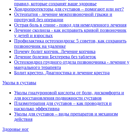
правил, которые сохранят ваше здоровье
Хондропротекторы для суставов ‒ помогают или нет?
Остеопатия - лечение межпозвоночной грыжи и
протрузий без операции
Острая боль в спине - повод для немедленного лечения
Лечение сколиоза - как исправить кривой позвоночник
у детей и взрослых
Профилактика остеохондроза: 5 советов, как сохранить
позвоночник на удаленке
Почему болит копчик. Лечение копчика
Лечение болезни Бехтерева без таблеток
Остеохондроз грудного отдела позвоночника - лечение у
мануального терапевта
Болит крестец. Диагностика и лечение крестца
Уколы в суставы
Уколы гиалуроновой кислоты от боли, дискомфорта и
для восстановления подвижности суставов
Плазмотерапия для суставов ‒ как проводится и
насколько эффективна
Уколы для суставов ‒ виды препаратов и механизм
действия
Здоровье ног