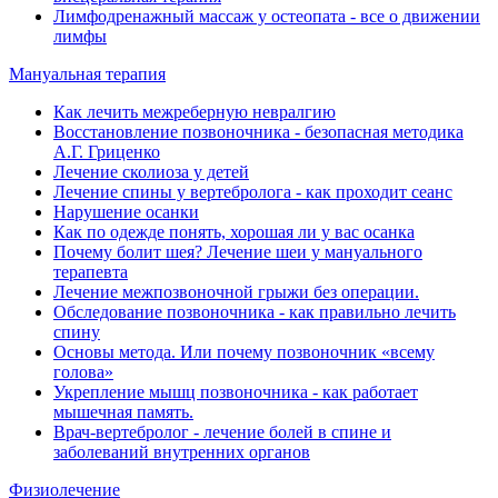
Лимфодренажный массаж у остеопата - все о движении
лимфы
Мануальная терапия
Как лечить межреберную невралгию
Восстановление позвоночника - безопасная методика
А.Г. Гриценко
Лечение сколиоза у детей
Лечение спины у вертебролога - как проходит сеанс
Нарушение осанки
Как по одежде понять, хорошая ли у вас осанка
Почему болит шея? Лечение шеи у мануального
терапевта
Лечение межпозвоночной грыжи без операции.
Обследование позвоночника - как правильно лечить
спину
Основы метода. Или почему позвоночник «всему
голова»
Укрепление мышц позвоночника - как работает
мышечная память.
Врач-вертебролог - лечение болей в спине и
заболеваний внутренних органов
Физиолечение