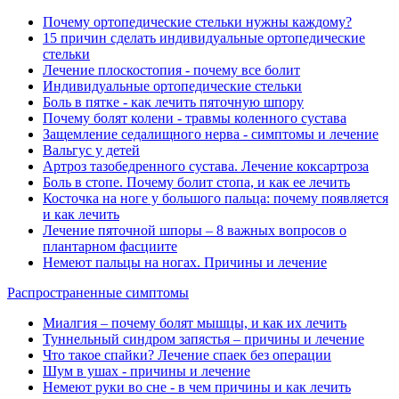
Почему ортопедические стельки нужны каждому?
15 причин сделать индивидуальные ортопедические
стельки
Лечение плоскостопия - почему все болит
Индивидуальные ортопедические стельки
Боль в пятке - как лечить пяточную шпору
Почему болят колени - травмы коленного сустава
Защемление седалищного нерва - симптомы и лечение
Вальгус у детей
Артроз тазобедренного сустава. Лечение коксартроза
Боль в стопе. Почему болит стопа, и как ее лечить
Косточка на ноге у большого пальца: почему появляется
и как лечить
Лечение пяточной шпоры – 8 важных вопросов о
плантарном фасциите
Немеют пальцы на ногах. Причины и лечение
Распространенные симптомы
Миалгия ‒ почему болят мышцы, и как их лечить
Туннельный синдром запястья ‒ причины и лечение
Что такое спайки? Лечение спаек без операции
Шум в ушах - причины и лечение
Немеют руки во сне - в чем причины и как лечить