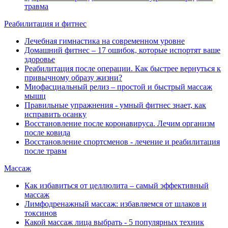
травма
Реабилитация и фитнес
Лечебная гимнастика на современном уровне
Домашний фитнес ‒ 17 ошибок, которые испортят ваше
здоровье
Реабилитация после операции. Как быстрее вернуться к
привычному образу жизни?
Миофасциальный релиз ‒ простой и быстрый массаж
мышц
Правильные упражнения - умный фитнес знает, как
исправить осанку
Восстановление после коронавируса. Лечим организм
после ковида
Восстановление спортсменов - лечение и реабилитация
после травм
Массаж
Как избавиться от целлюлита ‒ самый эффективный
массаж
Лимфодренажный массаж: избавляемся от шлаков и
токсинов
Какой массаж лица выбрать - 5 популярных техник