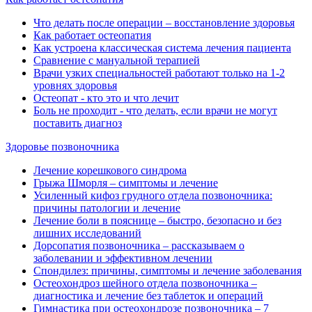
Что делать после операции ‒ восстановление здоровья
Как работает остеопатия
Как устроена классическая система лечения пациента
Сравнение с мануальной терапией
Врачи узких специальностей работают только на 1-2
уровнях здоровья
Остеопат - кто это и что лечит
Боль не проходит - что делать, если врачи не могут
поставить диагноз
Здоровье позвоночника
Лечение корешкового синдрома
Грыжа Шморля ‒ симптомы и лечение
Усиленный кифоз грудного отдела позвоночника:
причины патологии и лечение
Лечение боли в пояснице ‒ быстро, безопасно и без
лишних исследований
Дорсопатия позвоночника ‒ рассказываем о
заболевании и эффективном лечении
Спондилез: причины, симптомы и лечение заболевания
Остеохондроз шейного отдела позвоночника ‒
диагностика и лечение без таблеток и операций
Гимнастика при остеохондрозе позвоночника ‒ 7