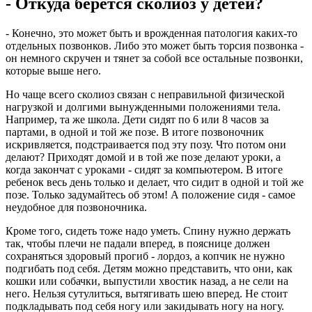
- Откуда берется сколиоз у детей?
- Конечно, это может быть и врожденная патология каких-то
отдельных позвонков. Либо это может быть торсия позвонка -
он немного скручен и тянет за собой все остальные позвонки,
которые выше него.
Но чаще всего сколиоз связан с неправильной физической
нагрузкой и долгими вынужденными положениями тела.
Например, та же школа. Дети сидят по 6 или 8 часов за
партами, в одной и той же позе. В итоге позвоночник
искривляется, подстраивается под эту позу. Что потом они
делают? Приходят домой и в той же позе делают уроки, а
когда закончат с уроками - сидят за компьютером. В итоге
ребенок весь день только и делает, что сидит в одной и той же
позе. Только задумайтесь об этом! А положение сидя - самое
неудобное для позвоночника.
Кроме того, сидеть тоже надо уметь. Спину нужно держать
так, чтобы плечи не падали вперед, в пояснице должен
сохраняться здоровый прогиб - лордоз, а копчик не нужно
подгибать под себя. Детям можно представить, что они, как
кошки или собачки, выпустили хвостик назад, а не сели на
него. Нельзя сутулиться, вытягивать шею вперед. Не стоит
подкладывать под себя ногу или закидывать ногу на ногу.