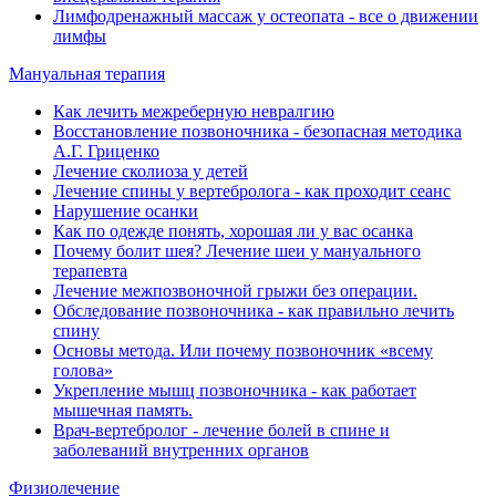
Лимфодренажный массаж у остеопата - все о движении
лимфы
Мануальная терапия
Как лечить межреберную невралгию
Восстановление позвоночника - безопасная методика
А.Г. Гриценко
Лечение сколиоза у детей
Лечение спины у вертебролога - как проходит сеанс
Нарушение осанки
Как по одежде понять, хорошая ли у вас осанка
Почему болит шея? Лечение шеи у мануального
терапевта
Лечение межпозвоночной грыжи без операции.
Обследование позвоночника - как правильно лечить
спину
Основы метода. Или почему позвоночник «всему
голова»
Укрепление мышц позвоночника - как работает
мышечная память.
Врач-вертебролог - лечение болей в спине и
заболеваний внутренних органов
Физиолечение