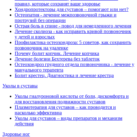
правил, которые сохранят ваше здоровье
Хондропротекторы для суставов ‒ помогают или нет?
Остеопатия - лечение межпозвоночной грыжи и
протрузий без операции
Острая боль в спине - повод для немедленного лечения
Лечение сколиоза - как исправить кривой позвоночник
у детей и взрослых
Профилактика остеохондроза: 5 советов, как сохранить
позвоночник на удаленке
Почему болит копчик. Лечение копчика
Лечение болезни Бехтерева без таблеток
Остеохондроз грудного отдела позвоночника - лечение у
мануального терапевта
Болит крестец. Диагностика и лечение крестца
Уколы в суставы
Уколы гиалуроновой кислоты от боли, дискомфорта и
для восстановления подвижности суставов
Плазмотерапия для суставов ‒ как проводится и
насколько эффективна
Уколы для суставов ‒ виды препаратов и механизм
действия
Здоровье ног