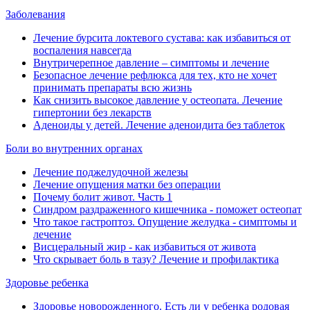
Заболевания
Лечение бурсита локтевого сустава: как избавиться от
воспаления навсегда
Внутричерепное давление ‒ симптомы и лечение
Безопасное лечение рефлюкса для тех, кто не хочет
принимать препараты всю жизнь
Как снизить высокое давление у остеопата. Лечение
гипертонии без лекарств
Аденоиды у детей. Лечение аденоидита без таблеток
Боли во внутренних органах
Лечение поджелудочной железы
Лечение опущения матки без операции
Почему болит живот. Часть 1
Синдром раздраженного кишечника - поможет остеопат
Что такое гастроптоз. Опущение желудка - симптомы и
лечение
Висцеральный жир - как избавиться от живота
Что скрывает боль в тазу? Лечение и профилактика
Здоровье ребенка
Здоровье новорожденного. Есть ли у ребенка родовая