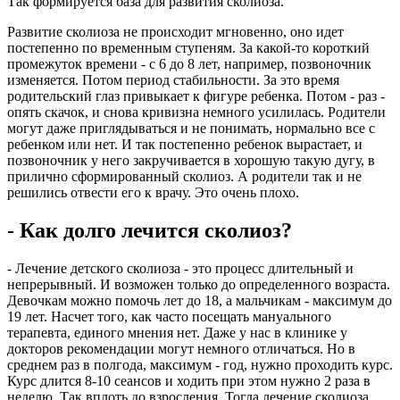
Так формируется база для развития сколиоза.
Развитие сколиоза не происходит мгновенно, оно идет
постепенно по временным ступеням. За какой-то короткий
промежуток времени - с 6 до 8 лет, например, позвоночник
изменяется. Потом период стабильности. За это время
родительский глаз привыкает к фигуре ребенка. Потом - раз -
опять скачок, и снова кривизна немного усилилась. Родители
могут даже приглядываться и не понимать, нормально все с
ребенком или нет. И так постепенно ребенок вырастает, и
позвоночник у него закручивается в хорошую такую дугу, в
прилично сформированный сколиоз. А родители так и не
решились отвести его к врачу. Это очень плохо.
- Как долго лечится сколиоз?
- Лечение детского сколиоза - это процесс длительный и
непрерывный. И возможен только до определенного возраста.
Девочкам можно помочь лет до 18, а мальчикам - максимум до
19 лет. Насчет того, как часто посещать мануального
терапевта, единого мнения нет. Даже у нас в клинике у
докторов рекомендации могут немного отличаться. Но в
среднем раз в полгода, максимум - год, нужно проходить курс.
Курс длится 8-10 сеансов и ходить при этом нужно 2 раза в
неделю. Так вплоть до взросления. Тогда лечение сколиоза