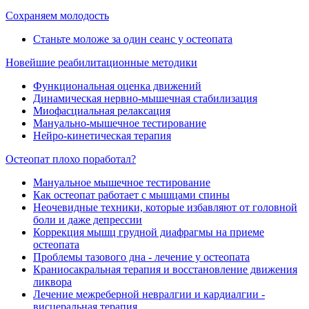
Сохраняем молодость
Станьте моложе за один сеанс у остеопата
Новейшие реабилитационные методики
Функциональная оценка движений
Динамическая нервно-мышечная стабилизация
Миофасциальная релаксация
Мануально-мышечное тестирование
Нейро-кинетическая терапия
Остеопат плохо поработал?
Мануальное мышечное тестирование
Как остеопат работает с мышцами спины
Неочевидные техники, которые избавляют от головной
боли и даже депрессии
Коррекция мышц грудной диафрагмы на приеме
остеопата
Проблемы тазового дна - лечение у остеопата
Краниосакральная терапия и восстановление движения
ликвора
Лечение межреберной невралгии и кардиалгии -
висцеральная терапия