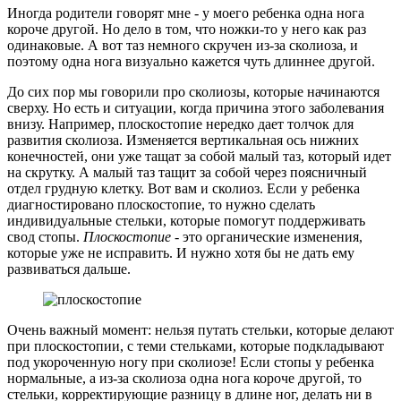
Иногда родители говорят мне - у моего ребенка одна нога
короче другой. Но дело в том, что ножки-то у него как раз
одинаковые. А вот таз немного скручен из-за сколиоза, и
поэтому одна нога визуально кажется чуть длиннее другой.
До сих пор мы говорили про сколиозы, которые начинаются
сверху. Но есть и ситуации, когда причина этого заболевания
внизу. Например, плоскостопие нередко дает толчок для
развития сколиоза. Изменяется вертикальная ось нижних
конечностей, они уже тащат за собой малый таз, который идет
на скрутку. А малый таз тащит за собой через поясничный
отдел грудную клетку. Вот вам и сколиоз. Если у ребенка
диагностировано плоскостопие, то нужно сделать
индивидуальные стельки, которые помогут поддерживать
свод стопы.
Плоскостопие
- это органические изменения,
которые уже не исправить. И нужно хотя бы не дать ему
развиваться дальше.
Очень важный момент: нельзя путать стельки, которые делают
при плоскостопии, с теми стельками, которые подкладывают
под укороченную ногу при сколиозе! Если стопы у ребенка
нормальные, а из-за сколиоза одна нога короче другой, то
стельки, корректирующие разницу в длине ног, делать ни в