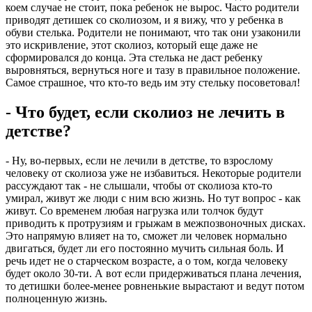
коем случае не стоит, пока ребенок не вырос. Часто родители
приводят детишек со сколиозом, и я вижу, что у ребенка в
обуви стелька. Родители не понимают, что так они узаконили
это искривление, этот сколиоз, который еще даже не
сформировался до конца. Эта стелька не даст ребенку
выровняться, вернуться ноге и тазу в правильное положение.
Самое страшное, что кто-то ведь им эту стельку посоветовал!
- Что будет, если сколиоз не лечить в
детстве?
- Ну, во-первых, если не лечили в детстве, то взрослому
человеку от сколиоза уже не избавиться. Некоторые родители
рассуждают так - не слышали, чтобы от сколиоза кто-то
умирал, живут же люди с ним всю жизнь. Но тут вопрос - как
живут. Со временем любая нагрузка или толчок будут
приводить к протрузиям и грыжам в межпозвоночных дисках.
Это напрямую влияет на то, сможет ли человек нормально
двигаться, будет ли его постоянно мучить сильная боль. И
речь идет не о старческом возрасте, а о том, когда человеку
будет около 30-ти. А вот если придерживаться плана лечения,
то детишки более-менее ровненькие вырастают и ведут потом
полноценную жизнь.