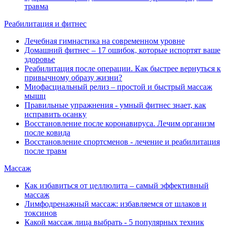
травма
Реабилитация и фитнес
Лечебная гимнастика на современном уровне
Домашний фитнес ‒ 17 ошибок, которые испортят ваше
здоровье
Реабилитация после операции. Как быстрее вернуться к
привычному образу жизни?
Миофасциальный релиз ‒ простой и быстрый массаж
мышц
Правильные упражнения - умный фитнес знает, как
исправить осанку
Восстановление после коронавируса. Лечим организм
после ковида
Восстановление спортсменов - лечение и реабилитация
после травм
Массаж
Как избавиться от целлюлита ‒ самый эффективный
массаж
Лимфодренажный массаж: избавляемся от шлаков и
токсинов
Какой массаж лица выбрать - 5 популярных техник