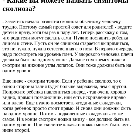
- Какие вы можете назвать симптомы
сколиоза?
- Заметить начало развития сколиоза обычному человеку
трудно. Поэтому самый простой совет для родителей - водите
детей к врачу, хотя бы раз в пару лет. Теперь расскажу о том,
что родители могут сделать сами. Нужно поставить ребенка
лицом к стене. Пусть он не слишком старается выпрямиться,
это не нужно, нужна естественная его поза. В первую очередь,
надо посмотреть на уровень плеч. У здорового человека плечи
должны быть на одном уровне. Дальше спускаемся ниже и
смотрим на нижние углы лопаток. Они тоже должны быть на
одном уровне.
Еще ниже - смотрим талию. Если у ребенка сколиоз, то с
одной стороны талия будет больше выражена, чем с другой.
Попросите ребенка наклониться вперед - так очень хорошо
видно, прямой позвоночник, или есть искривление вправо
или влево. Еще нужно посмотреть ягодичные складочки,
когда ребенок просто стоит прямо. И снова они должны быть
на одном уровне. Потом - подколенные складочки - то же
самое. И в конце смотрим ножки внизу - все должно быть на
одном уровне. При сколиозе какая-то ножка может быть чуть
ниже второй.