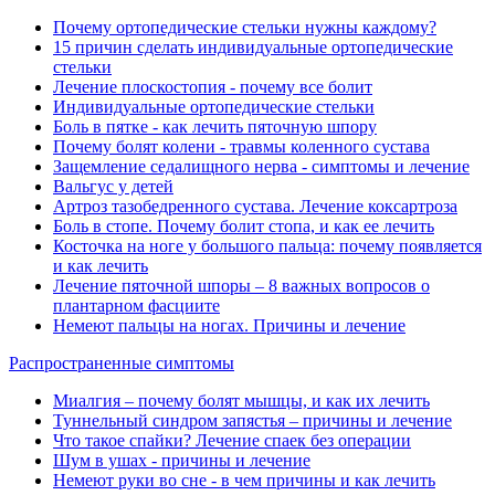
Почему ортопедические стельки нужны каждому?
15 причин сделать индивидуальные ортопедические
стельки
Лечение плоскостопия - почему все болит
Индивидуальные ортопедические стельки
Боль в пятке - как лечить пяточную шпору
Почему болят колени - травмы коленного сустава
Защемление седалищного нерва - симптомы и лечение
Вальгус у детей
Артроз тазобедренного сустава. Лечение коксартроза
Боль в стопе. Почему болит стопа, и как ее лечить
Косточка на ноге у большого пальца: почему появляется
и как лечить
Лечение пяточной шпоры – 8 важных вопросов о
плантарном фасциите
Немеют пальцы на ногах. Причины и лечение
Распространенные симптомы
Миалгия ‒ почему болят мышцы, и как их лечить
Туннельный синдром запястья ‒ причины и лечение
Что такое спайки? Лечение спаек без операции
Шум в ушах - причины и лечение
Немеют руки во сне - в чем причины и как лечить