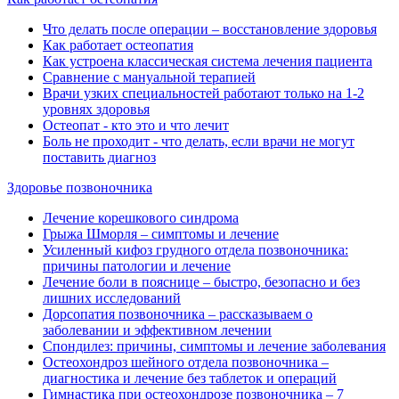
Что делать после операции ‒ восстановление здоровья
Как работает остеопатия
Как устроена классическая система лечения пациента
Сравнение с мануальной терапией
Врачи узких специальностей работают только на 1-2
уровнях здоровья
Остеопат - кто это и что лечит
Боль не проходит - что делать, если врачи не могут
поставить диагноз
Здоровье позвоночника
Лечение корешкового синдрома
Грыжа Шморля ‒ симптомы и лечение
Усиленный кифоз грудного отдела позвоночника:
причины патологии и лечение
Лечение боли в пояснице ‒ быстро, безопасно и без
лишних исследований
Дорсопатия позвоночника ‒ рассказываем о
заболевании и эффективном лечении
Спондилез: причины, симптомы и лечение заболевания
Остеохондроз шейного отдела позвоночника ‒
диагностика и лечение без таблеток и операций
Гимнастика при остеохондрозе позвоночника ‒ 7