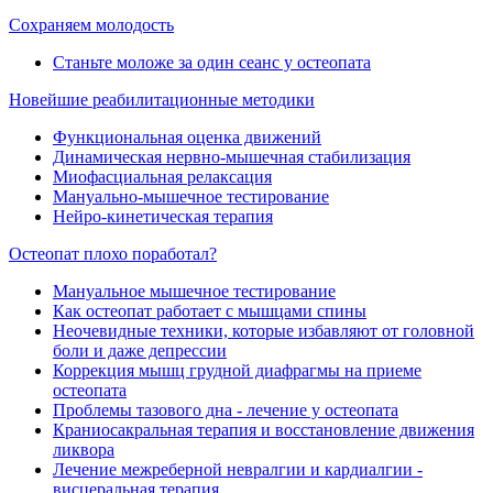
Сохраняем молодость
Станьте моложе за один сеанс у остеопата
Новейшие реабилитационные методики
Функциональная оценка движений
Динамическая нервно-мышечная стабилизация
Миофасциальная релаксация
Мануально-мышечное тестирование
Нейро-кинетическая терапия
Остеопат плохо поработал?
Мануальное мышечное тестирование
Как остеопат работает с мышцами спины
Неочевидные техники, которые избавляют от головной
боли и даже депрессии
Коррекция мышц грудной диафрагмы на приеме
остеопата
Проблемы тазового дна - лечение у остеопата
Краниосакральная терапия и восстановление движения
ликвора
Лечение межреберной невралгии и кардиалгии -
висцеральная терапия