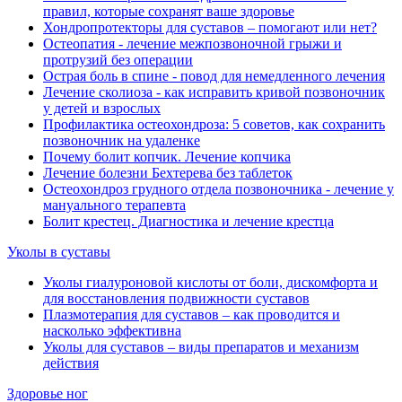
правил, которые сохранят ваше здоровье
Хондропротекторы для суставов ‒ помогают или нет?
Остеопатия - лечение межпозвоночной грыжи и
протрузий без операции
Острая боль в спине - повод для немедленного лечения
Лечение сколиоза - как исправить кривой позвоночник
у детей и взрослых
Профилактика остеохондроза: 5 советов, как сохранить
позвоночник на удаленке
Почему болит копчик. Лечение копчика
Лечение болезни Бехтерева без таблеток
Остеохондроз грудного отдела позвоночника - лечение у
мануального терапевта
Болит крестец. Диагностика и лечение крестца
Уколы в суставы
Уколы гиалуроновой кислоты от боли, дискомфорта и
для восстановления подвижности суставов
Плазмотерапия для суставов ‒ как проводится и
насколько эффективна
Уколы для суставов ‒ виды препаратов и механизм
действия
Здоровье ног