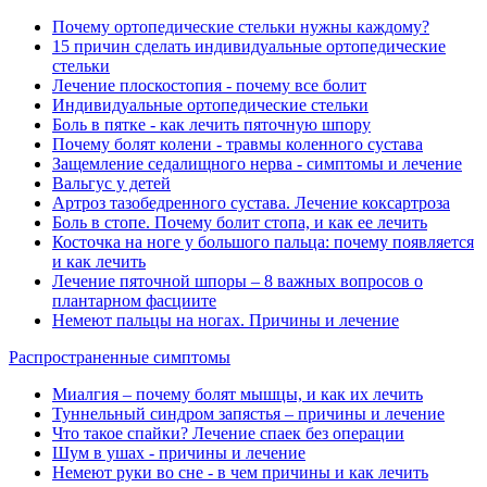
Почему ортопедические стельки нужны каждому?
15 причин сделать индивидуальные ортопедические
стельки
Лечение плоскостопия - почему все болит
Индивидуальные ортопедические стельки
Боль в пятке - как лечить пяточную шпору
Почему болят колени - травмы коленного сустава
Защемление седалищного нерва - симптомы и лечение
Вальгус у детей
Артроз тазобедренного сустава. Лечение коксартроза
Боль в стопе. Почему болит стопа, и как ее лечить
Косточка на ноге у большого пальца: почему появляется
и как лечить
Лечение пяточной шпоры – 8 важных вопросов о
плантарном фасциите
Немеют пальцы на ногах. Причины и лечение
Распространенные симптомы
Миалгия ‒ почему болят мышцы, и как их лечить
Туннельный синдром запястья ‒ причины и лечение
Что такое спайки? Лечение спаек без операции
Шум в ушах - причины и лечение
Немеют руки во сне - в чем причины и как лечить