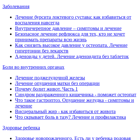
Заболевания
Лечение бурсита локтевого сустава: как избавиться от
воспаления навсегда
Внутричерепное давление ‒ симптомы и лечение
Безопасное лечение рефлюкса для тех, кто не хочет
принимать препараты всю жизнь
Как снизить высокое давление у остеопата. Лечение
гипертонии без лекарств
Аденоиды у детей. Лечение аденоидита без таблеток
Боли во внутренних органах
Лечение поджелудочной железы
Лечение опущения матки без операции
Почему болит живот. Часть 1
Синдром раздраженного кишечника - поможет остеопат
Что такое гастроптоз. Опущение желудка - симптомы и
лечение
Висцеральный жир - как избавиться от живота
Что скрывает боль в тазу? Лечение и профилактика
Здоровье ребенка
Здоровье новорожденного. Есть ли у ребенка родовая