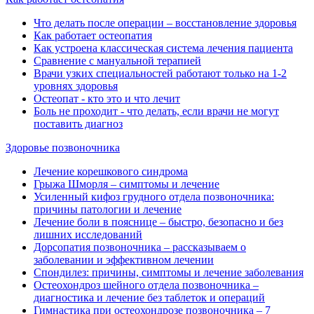
Что делать после операции ‒ восстановление здоровья
Как работает остеопатия
Как устроена классическая система лечения пациента
Сравнение с мануальной терапией
Врачи узких специальностей работают только на 1-2
уровнях здоровья
Остеопат - кто это и что лечит
Боль не проходит - что делать, если врачи не могут
поставить диагноз
Здоровье позвоночника
Лечение корешкового синдрома
Грыжа Шморля ‒ симптомы и лечение
Усиленный кифоз грудного отдела позвоночника:
причины патологии и лечение
Лечение боли в пояснице ‒ быстро, безопасно и без
лишних исследований
Дорсопатия позвоночника ‒ рассказываем о
заболевании и эффективном лечении
Спондилез: причины, симптомы и лечение заболевания
Остеохондроз шейного отдела позвоночника ‒
диагностика и лечение без таблеток и операций
Гимнастика при остеохондрозе позвоночника ‒ 7