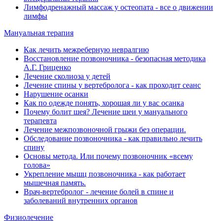
Лимфодренажный массаж у остеопата - все о движении
лимфы
Мануальная терапия
Как лечить межреберную невралгию
Восстановление позвоночника - безопасная методика
А.Г. Гриценко
Лечение сколиоза у детей
Лечение спины у вертебролога - как проходит сеанс
Нарушение осанки
Как по одежде понять, хорошая ли у вас осанка
Почему болит шея? Лечение шеи у мануального
терапевта
Лечение межпозвоночной грыжи без операции.
Обследование позвоночника - как правильно лечить
спину
Основы метода. Или почему позвоночник «всему
голова»
Укрепление мышц позвоночника - как работает
мышечная память.
Врач-вертебролог - лечение болей в спине и
заболеваний внутренних органов
Физиолечение