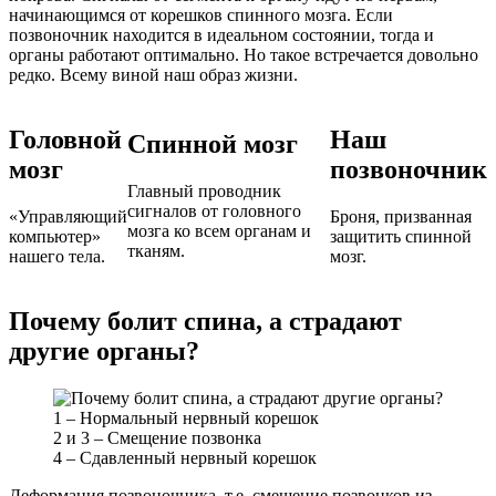
начинающимся от корешков спинного мозга. Если
позвоночник находится в идеальном состоянии, тогда и
органы работают оптимально. Но такое встречается довольно
редко. Всему виной наш образ жизни.
Головной
Наш
Спинной мозг
мозг
позвоночник
Главный проводник
сигналов от головного
«Управляющий
Броня, призванная
мозга ко всем органам и
компьютер»
защитить спинной
тканям.
нашего тела.
мозг.
Почему болит спина, а страдают
другие органы?
1 – Нормальный нервный корешок
2 и 3 – Смещение позвонка
4 – Сдавленный нервный корешок
Деформация позвоночника, т.е. смещение позвонков из