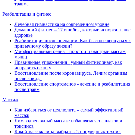
травма
Реабилитация и фитнес
Лечебная гимнастика на современном уровне
Домашний фитнес ‒ 17 ошибок, которые испортят ваше
здоровье
Реабилитация после операции. Как быстрее вернуться к
привычному образу жизни?
Миофасциальный релиз ‒ простой и быстрый массаж
мышц
Правильные упражнения - умный фитнес знает, как
исправить осанку
Восстановление после коронавируса. Лечим организм
после ковида
Восстановление спортсменов - лечение и реабилитация
после травм
Массаж
Как избавиться от целлюлита ‒ самый эффективный
массаж
Лимфодренажный массаж: избавляемся от шлаков и
токсинов
Какой массаж лица выбрать - 5 популярных техник