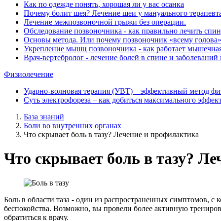
Как по одежде понять, хорошая ли у вас осанка
Почему болит шея? Лечение шеи у мануального терапевт
Лечение межпозвоночной грыжи без операции.
Обследование позвоночника - как правильно лечить спи
Основы метода. Или почему позвоночник «всему голова
Укрепление мышц позвоночника - как работает мышечная
Врач-вертебролог - лечение болей в спине и заболеваний
Физиолечение
Ударно-волновая терапия (УВТ) ‒ эффективный метод фи
Суть электрофореза ‒ как добиться максимального эффек
База знаний
Боли во внутренних органах
Что скрывает боль в тазу? Лечение и профилактика
Что скрывает боль в тазу? Л
Боль в области таза - один из распространенных симптомов, с 
беспокойства. Возможно, вы провели более активную трениров
обратиться к врачу.