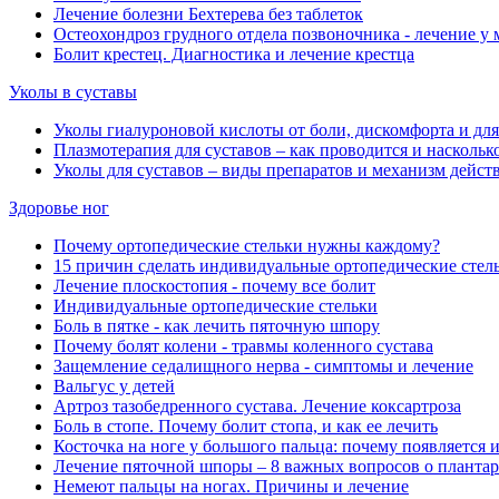
Лечение болезни Бехтерева без таблеток
Остеохондроз грудного отдела позвоночника - лечение у 
Болит крестец. Диагностика и лечение крестца
Уколы в суставы
Уколы гиалуроновой кислоты от боли, дискомфорта и дл
Плазмотерапия для суставов ‒ как проводится и насколь
Уколы для суставов ‒ виды препаратов и механизм дейст
Здоровье ног
Почему ортопедические стельки нужны каждому?
15 причин сделать индивидуальные ортопедические стел
Лечение плоскостопия - почему все болит
Индивидуальные ортопедические стельки
Боль в пятке - как лечить пяточную шпору
Почему болят колени - травмы коленного сустава
Защемление седалищного нерва - симптомы и лечение
Вальгус у детей
Артроз тазобедренного сустава. Лечение коксартроза
Боль в стопе. Почему болит стопа, и как ее лечить
Косточка на ноге у большого пальца: почему появляется и
Лечение пяточной шпоры – 8 важных вопросов о планта
Немеют пальцы на ногах. Причины и лечение