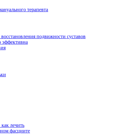
мануального терапевта
я восстановления подвижности суставов
ко эффективна
вия
ьки
 как лечить
рном фасциите