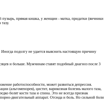
й пузырь, прямая кишка, у женщин - матка, придатки (яичники
 тазу.
. Иногда подолгу не удается выяснить настоящую причину
сяцев и больше. Мужчинам ставят подобный диагноз после 3
ижение работоспособности, может развиться депрессия.
ии (альгоменорея), цистит, варикозная болезнь малого таза,
дко болят кости таза и спина. Это не всегда признак
а опорно-двигательный аппарат. Отсюда и боль. Но сильной боли