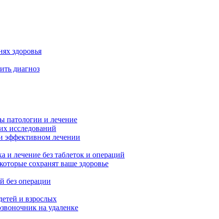
нях здоровья
вить диагноз
ы патологии и лечение
них исследований
 и эффективном лечении
а и лечение без таблеток и операций
которые сохранят ваше здоровье
й без операции
детей и взрослых
озвоночник на удаленке