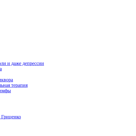
оли и даже депрессии
а
иквора
льная терапия
лимфы
. Гриценко