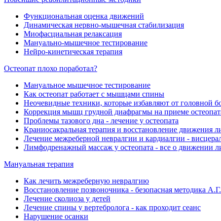
Функциональная оценка движений
Динамическая нервно-мышечная стабилизация
Миофасциальная релаксация
Мануально-мышечное тестирование
Нейро-кинетическая терапия
Остеопат плохо поработал?
Мануальное мышечное тестирование
Как остеопат работает с мышцами спины
Неочевидные техники, которые избавляют от головной б
Коррекция мышц грудной диафрагмы на приеме остеопат
Проблемы тазового дна - лечение у остеопата
Краниосакральная терапия и восстановление движения л
Лечение межреберной невралгии и кардиалгии - висцера
Лимфодренажный массаж у остеопата - все о движении 
Мануальная терапия
Как лечить межреберную невралгию
Восстановление позвоночника - безопасная методика А.Г
Лечение сколиоза у детей
Лечение спины у вертебролога - как проходит сеанс
Нарушение осанки