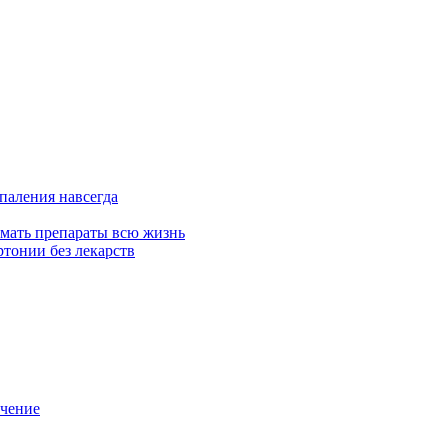
спаления навсегда
имать препараты всю жизнь
ртонии без лекарств
ечение