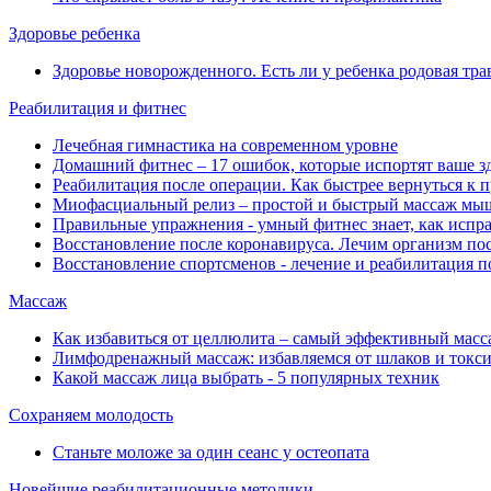
Здоровье ребенка
Здоровье новорожденного. Есть ли у ребенка родовая тра
Реабилитация и фитнес
Лечебная гимнастика на современном уровне
Домашний фитнес ‒ 17 ошибок, которые испортят ваше з
Реабилитация после операции. Как быстрее вернуться к
Миофасциальный релиз ‒ простой и быстрый массаж мы
Правильные упражнения - умный фитнес знает, как испра
Восстановление после коронавируса. Лечим организм по
Восстановление спортсменов - лечение и реабилитация п
Массаж
Как избавиться от целлюлита ‒ самый эффективный масс
Лимфодренажный массаж: избавляемся от шлаков и токс
Какой массаж лица выбрать - 5 популярных техник
Сохраняем молодость
Станьте моложе за один сеанс у остеопата
Новейшие реабилитационные методики