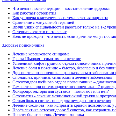
Что делать после операции ‒ восстановление здоровья
Как работает остеопатия
Как устроена классическая система лечения пациента
Сравнение с мануальной терапией
Врачи узких специальностей работают только на 1-2 уров
Остеопат - кто это и что лечит
Боль не проходит - что делать, если врачи не могут поста
Здоровье позвоночника
Лечение корешкового синдрома
Грыжа Шморля ‒ симптомы и лечение
Усиленный кифоз грудного отдела позвоночника: причин
Лечение боли в пояснице ‒ быстро, безопасно и без лиш
Дорсопатия позвоночника ‒ рассказываем о заболевании
Спондилез: причины, симптомы и лечение заболевания
Остеохондроз шейного отдела позвоночника ‒ диагностик
Гимнастика при остеохондрозе позвоночника ‒ 7 правил, 
Хондропротекторы для суставов ‒ помогают или нет?
Остеопатия - лечение межпозвоночной грыжи и протрузи
Острая боль в спине - повод для немедленного лечения
Лечение сколиоза - как исправить кривой позвоночник у 
Профилактика остеохондроза: 5 советов, как сохранить п
Почему болит копчик. Лечение копчика