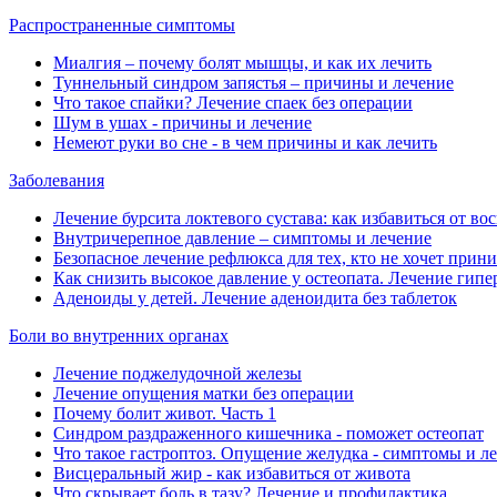
Распространенные симптомы
Миалгия ‒ почему болят мышцы, и как их лечить
Туннельный синдром запястья ‒ причины и лечение
Что такое спайки? Лечение спаек без операции
Шум в ушах - причины и лечение
Немеют руки во сне - в чем причины и как лечить
Заболевания
Лечение бурсита локтевого сустава: как избавиться от во
Внутричерепное давление ‒ симптомы и лечение
Безопасное лечение рефлюкса для тех, кто не хочет прин
Как снизить высокое давление у остеопата. Лечение гипе
Аденоиды у детей. Лечение аденоидита без таблеток
Боли во внутренних органах
Лечение поджелудочной железы
Лечение опущения матки без операции
Почему болит живот. Часть 1
Синдром раздраженного кишечника - поможет остеопат
Что такое гастроптоз. Опущение желудка - симптомы и л
Висцеральный жир - как избавиться от живота
Что скрывает боль в тазу? Лечение и профилактика