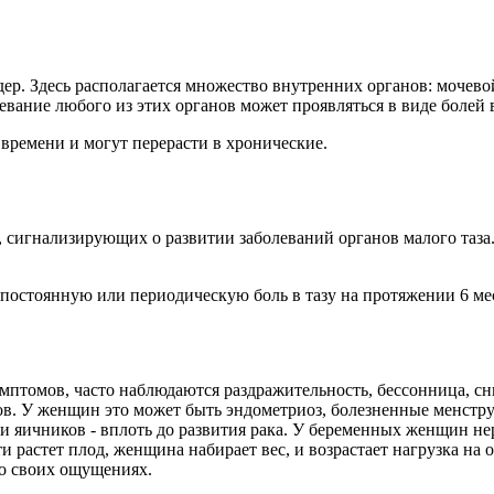
дер. Здесь располагается множество внутренних органов: мочево
евание любого из этих органов может проявляться в виде болей в
 времени и могут перерасти в хронические.
, сигнализирующих о развитии заболеваний органов малого таза
постоянную или периодическую боль в тазу на протяжении 6 ме
птомов, часто наблюдаются раздражительность, бессонница, сн
. У женщин это может быть эндометриоз, болезненные менструац
и яичников - вплоть до развития рака. У беременных женщин нере
сти растет плод, женщина набирает вес, и возрастает нагрузка н
о своих ощущениях.