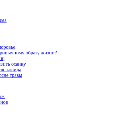
вма
доровье
 привычному образу жизни?
шц
вить осанку
сле ковида
осле травм
аж
инов