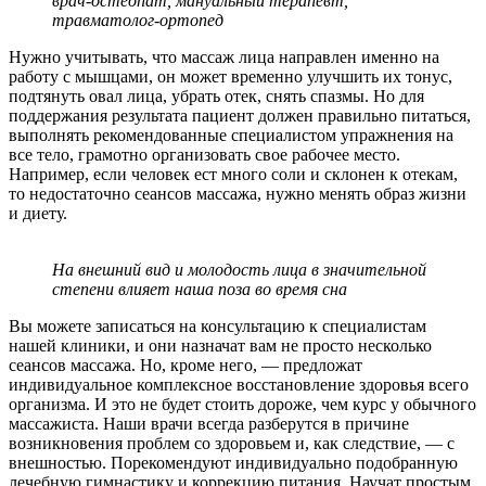
врач-остеопат, мануальный терапевт,
травматолог-ортопед
Нужно учитывать, что массаж лица направлен именно на
работу с мышцами, он может временно улучшить их тонус,
подтянуть овал лица, убрать отек, снять спазмы. Но для
поддержания результата пациент должен правильно питаться,
выполнять рекомендованные специалистом упражнения на
все тело, грамотно организовать свое рабочее место.
Например, если человек ест много соли и склонен к отекам,
то недостаточно сеансов массажа, нужно менять образ жизни
и диету.
На внешний вид и молодость лица в значительной
степени влияет наша поза во время сна
Вы можете записаться на консультацию к специалистам
нашей клиники, и они назначат вам не просто несколько
сеансов массажа. Но, кроме него, — предложат
индивидуальное комплексное восстановление здоровья всего
организма. И это не будет стоить дороже, чем курс у обычного
массажиста. Наши врачи всегда разберутся в причине
возникновения проблем со здоровьем и, как следствие, — с
внешностью. Порекомендуют индивидуально подобранную
лечебную гимнастику и коррекцию питания. Научат простым