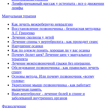
Лимфодренажный массаж у остеопата - все о движении
лимфы
Мануальная терапия
Как лечить межреберную невралгию
Восстановление позвоночника - безопасная методика
А.Г. Гриценко
Лечение сколиоза у детей
Лечение спины у вертебролога - как проходит сеанс
Нарушение осанки
Как по одежде понять, хорошая ли у вас осанка
Почему болит шея? Лечение шеи у мануального
терапевта
Лечение межпозвоночной грыжи без операции.
Обследование позвоночника - как правильно лечить
спину
Основы метода. Или почему позвоночник «всему
голова»
Укрепление мышц позвоночника - как работает
мышечная память.
Врач-вертебролог - лечение болей в спине и
заболеваний внутренних органов
Физиолечение