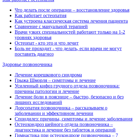
Что делать после операции ‒ восстановление здоровья
Как работает остеопатия
Как устроена классическая система лечения пациента
Сравнение с мануальной терапией
Врачи узких специальностей работают только на 1-2
уровнях здоровья
Остеопат - кто это и что лечит
Боль не проходит - что делать, если врачи не могут
поставить диагноз
Здоровье позвоночника
Лечение корешкового синдрома
Грыжа Шморля ‒ симптомы и лечение
Усиленный кифоз грудного отдела позвоночника:
причины патологии и лечение
Лечение боли в пояснице ‒ быстро, безопасно и без
лишних исследований
Дорсопатия позвоночника ‒ рассказываем о
заболевании и эффективном лечении
Спондилез: причины, симптомы и лечение заболевания
Остеохондроз шейного отдела позвоночника ‒
диагностика и лечение без таблеток и операций
Гимнастика при остеохондрозе позвоночника ‒ 7