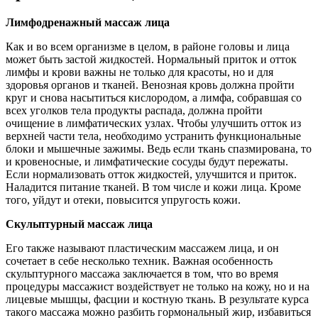
Лимфодренажный массаж лица
Как и во всем организме в целом, в районе головы и лица
может быть застой жидкостей. Нормальный приток и отток
лимфы и крови важны не только для красоты, но и для
здоровья органов и тканей. Венозная кровь должна пройти
круг и снова насытиться кислородом, а лимфа, собравшая со
всех уголков тела продукты распада, должна пройти
очищение в лимфатических узлах. Чтобы улучшить отток из
верхней части тела, необходимо устранить функциональные
блоки и мышечные зажимы. Ведь если ткань спазмирована, то
и кровеносные, и лимфатические сосуды будут пережаты.
Если нормализовать отток жидкостей, улучшится и приток.
Наладится питание тканей. В том числе и кожи лица. Кроме
того, уйдут и отеки, повысится упругость кожи.
Скульптурный массаж лица
Его также называют пластическим массажем лица, и он
сочетает в себе несколько техник. Важная особенность
скульптурного массажа заключается в том, что во время
процедуры массажист воздействует не только на кожу, но и на
лицевые мышцы, фасции и костную ткань. В результате курса
такого массажа можно разбить гормональный жир, избавиться