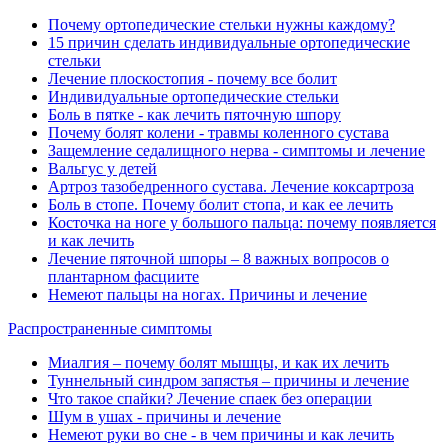
Почему ортопедические стельки нужны каждому?
15 причин сделать индивидуальные ортопедические
стельки
Лечение плоскостопия - почему все болит
Индивидуальные ортопедические стельки
Боль в пятке - как лечить пяточную шпору
Почему болят колени - травмы коленного сустава
Защемление седалищного нерва - симптомы и лечение
Вальгус у детей
Артроз тазобедренного сустава. Лечение коксартроза
Боль в стопе. Почему болит стопа, и как ее лечить
Косточка на ноге у большого пальца: почему появляется
и как лечить
Лечение пяточной шпоры – 8 важных вопросов о
плантарном фасциите
Немеют пальцы на ногах. Причины и лечение
Распространенные симптомы
Миалгия ‒ почему болят мышцы, и как их лечить
Туннельный синдром запястья ‒ причины и лечение
Что такое спайки? Лечение спаек без операции
Шум в ушах - причины и лечение
Немеют руки во сне - в чем причины и как лечить