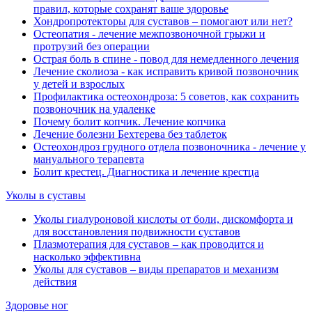
правил, которые сохранят ваше здоровье
Хондропротекторы для суставов ‒ помогают или нет?
Остеопатия - лечение межпозвоночной грыжи и
протрузий без операции
Острая боль в спине - повод для немедленного лечения
Лечение сколиоза - как исправить кривой позвоночник
у детей и взрослых
Профилактика остеохондроза: 5 советов, как сохранить
позвоночник на удаленке
Почему болит копчик. Лечение копчика
Лечение болезни Бехтерева без таблеток
Остеохондроз грудного отдела позвоночника - лечение у
мануального терапевта
Болит крестец. Диагностика и лечение крестца
Уколы в суставы
Уколы гиалуроновой кислоты от боли, дискомфорта и
для восстановления подвижности суставов
Плазмотерапия для суставов ‒ как проводится и
насколько эффективна
Уколы для суставов ‒ виды препаратов и механизм
действия
Здоровье ног