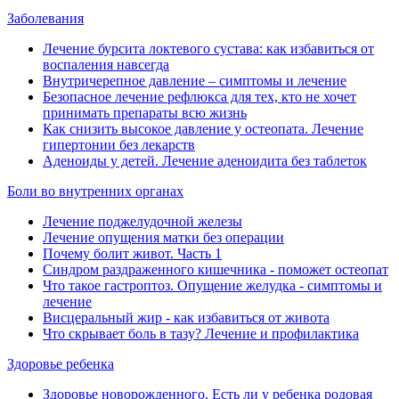
Заболевания
Лечение бурсита локтевого сустава: как избавиться от
воспаления навсегда
Внутричерепное давление ‒ симптомы и лечение
Безопасное лечение рефлюкса для тех, кто не хочет
принимать препараты всю жизнь
Как снизить высокое давление у остеопата. Лечение
гипертонии без лекарств
Аденоиды у детей. Лечение аденоидита без таблеток
Боли во внутренних органах
Лечение поджелудочной железы
Лечение опущения матки без операции
Почему болит живот. Часть 1
Синдром раздраженного кишечника - поможет остеопат
Что такое гастроптоз. Опущение желудка - симптомы и
лечение
Висцеральный жир - как избавиться от живота
Что скрывает боль в тазу? Лечение и профилактика
Здоровье ребенка
Здоровье новорожденного. Есть ли у ребенка родовая