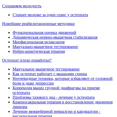
Сохраняем молодость
Станьте моложе за один сеанс у остеопата
Новейшие реабилитационные методики
Функциональная оценка движений
Динамическая нервно-мышечная стабилизация
Миофасциальная релаксация
Мануально-мышечное тестирование
Нейро-кинетическая терапия
Остеопат плохо поработал?
Мануальное мышечное тестирование
Как остеопат работает с мышцами спины
Неочевидные техники, которые избавляют от головной
боли и даже депрессии
Коррекция мышц грудной диафрагмы на приеме
остеопата
Проблемы тазового дна - лечение у остеопата
Краниосакральная терапия и восстановление движения
ликвора
Лечение межреберной невралгии и кардиалгии -
висцеральная терапия