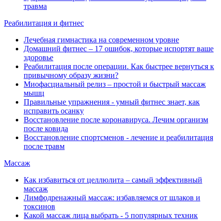
травма
Реабилитация и фитнес
Лечебная гимнастика на современном уровне
Домашний фитнес ‒ 17 ошибок, которые испортят ваше
здоровье
Реабилитация после операции. Как быстрее вернуться к
привычному образу жизни?
Миофасциальный релиз ‒ простой и быстрый массаж
мышц
Правильные упражнения - умный фитнес знает, как
исправить осанку
Восстановление после коронавируса. Лечим организм
после ковида
Восстановление спортсменов - лечение и реабилитация
после травм
Массаж
Как избавиться от целлюлита ‒ самый эффективный
массаж
Лимфодренажный массаж: избавляемся от шлаков и
токсинов
Какой массаж лица выбрать - 5 популярных техник