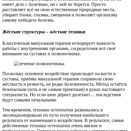
имеет дело с болезнью, он с ней не борется. Просто
расставляет всё на свои естественные природные места,
убирает блоки, спазмы, смещения и позволяет организму
самому победить болезнь.
Жёсткие структуры – жёсткие техники
Классическая мануальная терапия игнорирует важность
работы с внутренними органами, сосредоточив всё своё
внимание на суставах и позвоночнике.
Поскольку основное воздействие происходит на кости и
суставы, приёмы мануальной терапии сохранили свою
жёсткость и резкость, не редко болезненность. Метод остаётся
безопасным (хоть и не самым приятным) в руках настоящего
специалиста. Но если шею дёрнет дилетант… последствия
будут самыми печальными.
Тем временем, техники остеопатии развивались и
эволюционировали по пути получения наибольшего
результата от наименьшего воздействия. В результате, самые
действенные техники остеопатии очень мягкие и
безболезненные. Остеопат много работает с мягкими тканями,