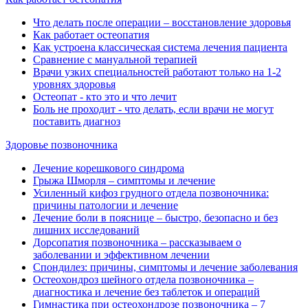
Что делать после операции ‒ восстановление здоровья
Как работает остеопатия
Как устроена классическая система лечения пациента
Сравнение с мануальной терапией
Врачи узких специальностей работают только на 1-2
уровнях здоровья
Остеопат - кто это и что лечит
Боль не проходит - что делать, если врачи не могут
поставить диагноз
Здоровье позвоночника
Лечение корешкового синдрома
Грыжа Шморля ‒ симптомы и лечение
Усиленный кифоз грудного отдела позвоночника:
причины патологии и лечение
Лечение боли в пояснице ‒ быстро, безопасно и без
лишних исследований
Дорсопатия позвоночника ‒ рассказываем о
заболевании и эффективном лечении
Спондилез: причины, симптомы и лечение заболевания
Остеохондроз шейного отдела позвоночника ‒
диагностика и лечение без таблеток и операций
Гимнастика при остеохондрозе позвоночника ‒ 7