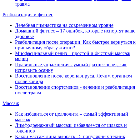
травма
Реабилитация и фитнес
Лечебная гимнастика на современном уровне
Домашний фитнес ‒ 17 ошибок, которые испортят ваше
здоровье
Реабилитация после операции. Как быстрее вернуться к
привычному образу жизни?
Миофасциальный релиз ‒ простой и быстрый массаж
мышц
Правильные упражнения - умный фитнес знает, как
исправить осанку
Восстановление после коронавируса. Лечим организм
после ковида
Восстановление спортсменов - лечение и реабилитация
после травм
Массаж
Как избавиться от целлюлита ‒ самый эффективный
массаж
Лимфодренажный массаж: избавляемся от шлаков и
токсинов
Какой массаж лица выбрать - 5 популярных техник