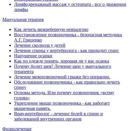
Лимфодренажный массаж у остеопата - все о движении
лимфы
Мануальная терапия
Как лечить межреберную невралгию
Восстановление позвоночника - безопасная методика
А.Г. Гриценко
Лечение сколиоза у детей
Лечение спины у вертебролога - как проходит сеанс
Нарушение осанки
Как по одежде понять, хорошая ли у вас осанка
Почему болит шея? Лечение шеи у мануального
терапевта
Лечение межпозвоночной грыжи без операции.
Обследование позвоночника - как правильно лечить
спину
Основы метода. Или почему позвоночник «всему
голова»
Укрепление мышц позвоночника - как работает
мышечная память.
Врач-вертебролог - лечение болей в спине и
заболеваний внутренних органов
Физиолечение