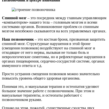
Позвоночник в центре внимания
Спинной мозг
– это посредник между главным управляющим
«компьютером» нашего тела – головным мозгом и всеми
системами органов. Возникновение проблем со спинным
мозгом неизбежно сказываются на всех управляемых органах.
Наш позвоночник
– это костная броня, призванная защитить
спинной мозг. Структурные нарушения в этой броне
(смещения позвонков) воздействуют на спинной мозг и
отходящие от него нервы, вызывая не только боль и
неврологические симптомы, но и рефлекторные нарушения в
органах пищеварения, сердечно-сосудистой системе, органах
иммунного ответа и т.д.
Просто устранив смещения позвонков можно значительно
повысить уровень общего здоровья организма.
Понимая это, и мануальная терапия и остеопатия уделяют
большое значение работе с позвоночником. При этом и
мануальные терапевты, и остеопаты работают с
позвоночником руками.
Однако на этом, пожалуй, существенные сходства двух