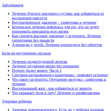
Заболевания
Лечение бурсита локтевого сустава: как избавиться от
воспаления навсегда
Внутричерепное давление ‒ симптомы и лечение
Безопасное лечение рефлюкса для тех, кто не хочет
принимать препараты всю жизнь
Как снизить высокое давление у остеопата. Лечение
гипертонии без лекарств
Аденоиды у детей. Лечение аденоидита без таблеток
Боли во внутренних органах
Лечение поджелудочной железы
Лечение опущения матки без операции
Почему болит живот. Часть 1
Синдром раздраженного кишечника - поможет остеопат
Что такое гастроптоз. Опущение желудка - симптомы и
лечение
Висцеральный жир - как избавиться от живота
Что скрывает боль в тазу? Лечение и профилактика
Здоровье ребенка
Здоровье новорожденного. Есть ли у ребенка родовая