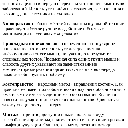
терапия нацелена в первую очередь на устранение симптомов
заболеваний. Использует приёмы растяжения, раскачивания и
резкие ударные техники на суставах.
Хиропрактика
– более жёсткий вариант мануальной терапии.
Практикует жёсткое ручное воздействие и быстрые
манипуляции на суставах с «щелчком».
Прикладная кинезиология
– современное и популярное
направление, которое использует для диагностики
информацию о тонусе мышц, полученную в результате
специальных тестов. Чрезмерная сила одних групп мышц и
слабость других указывают на задействованные
компенсаторные реакции организма, что, в свою очередь,
помогает обнаружить проблему.
Костоправство
– народный метод «вправления костей». Как
правило, не имеет под собой никаких научных обоснований, а
«мастера» не имеют медицинского образования. Знания и
навыки получают от деревенских наставников. Доверяться
такому специалисту – лотерея.
Массаж
– приятно, доступно и даже полезно ввиду
расслабления организма, снятия стресса и активации крово- и
лимфоцирукуляции. Однако, как метод лечения методика