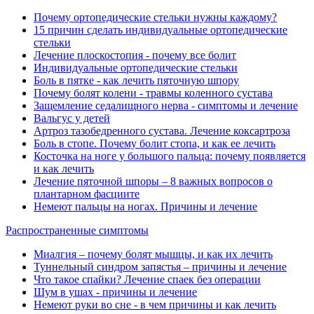
Почему ортопедические стельки нужны каждому?
15 причин сделать индивидуальные ортопедические
стельки
Лечение плоскостопия - почему все болит
Индивидуальные ортопедические стельки
Боль в пятке - как лечить пяточную шпору
Почему болят колени - травмы коленного сустава
Защемление седалищного нерва - симптомы и лечение
Вальгус у детей
Артроз тазобедренного сустава. Лечение коксартроза
Боль в стопе. Почему болит стопа, и как ее лечить
Косточка на ноге у большого пальца: почему появляется
и как лечить
Лечение пяточной шпоры – 8 важных вопросов о
плантарном фасциите
Немеют пальцы на ногах. Причины и лечение
Распространенные симптомы
Миалгия ‒ почему болят мышцы, и как их лечить
Туннельный синдром запястья ‒ причины и лечение
Что такое спайки? Лечение спаек без операции
Шум в ушах - причины и лечение
Немеют руки во сне - в чем причины и как лечить