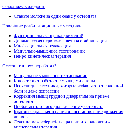
Сохраняем молодость
Станьте моложе за один сеанс у остеопата
Новейшие реабилитационные методики
Функциональная оценка движений
Динамическая нервно-мышечная стабилизация
Миофасциальная релаксация
Мануально-мышечное тестирование
Нейро-кинетическая терапия
Остеопат плохо поработал?
Мануальное мышечное тестирование
Как остеопат работает с мышцами спины
Неочевидные техники, которые избавляют от головной
боли и даже депрессии
Коррекция мышц грудной диафрагмы на приеме
остеопата
Проблемы тазового дна - лечение у остеопата
Краниосакральная терапия и восстановление движения
ликвора
Лечение межреберной невралгии и кардиалгии -
висцеральная терапия