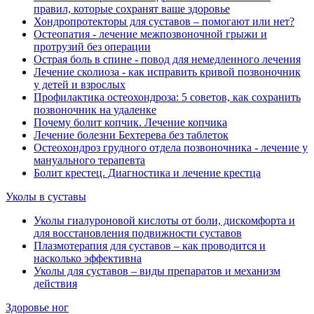
правил, которые сохранят ваше здоровье
Хондропротекторы для суставов ‒ помогают или нет?
Остеопатия - лечение межпозвоночной грыжи и
протрузий без операции
Острая боль в спине - повод для немедленного лечения
Лечение сколиоза - как исправить кривой позвоночник
у детей и взрослых
Профилактика остеохондроза: 5 советов, как сохранить
позвоночник на удаленке
Почему болит копчик. Лечение копчика
Лечение болезни Бехтерева без таблеток
Остеохондроз грудного отдела позвоночника - лечение у
мануального терапевта
Болит крестец. Диагностика и лечение крестца
Уколы в суставы
Уколы гиалуроновой кислоты от боли, дискомфорта и
для восстановления подвижности суставов
Плазмотерапия для суставов ‒ как проводится и
насколько эффективна
Уколы для суставов ‒ виды препаратов и механизм
действия
Здоровье ног