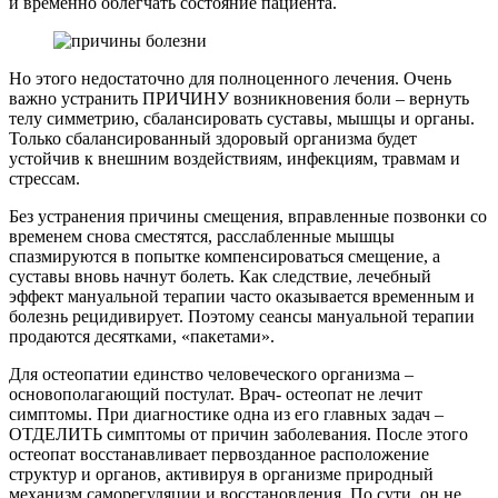
и временно облегчать состояние пациента.
Но этого недостаточно для полноценного лечения. Очень
важно устранить ПРИЧИНУ возникновения боли – вернуть
телу симметрию, сбалансировать суставы, мышцы и органы.
Только сбалансированный здоровый организма будет
устойчив к внешним воздействиям, инфекциям, травмам и
стрессам.
Без устранения причины смещения, вправленные позвонки со
временем снова сместятся, расслабленные мышцы
спазмируются в попытке компенсироваться смещение, а
суставы вновь начнут болеть. Как следствие, лечебный
эффект мануальной терапии часто оказывается временным и
болезнь рецидивирует. Поэтому сеансы мануальной терапии
продаются десятками, «пакетами».
Для остеопатии единство человеческого организма –
основополагающий постулат. Врач- остеопат не лечит
симптомы. При диагностике одна из его главных задач –
ОТДЕЛИТЬ симптомы от причин заболевания. После этого
остеопат восстанавливает первозданное расположение
структур и органов, активируя в организме природный
механизм саморегуляции и восстановления. По сути, он не