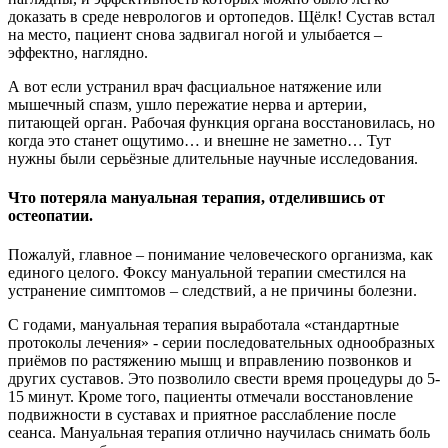
доказать в среде неврологов и ортопедов. Щёлк! Сустав встал
на место, пациент снова задвигал ногой и улыбается –
эффектно, наглядно.
А вот если устранил врач фасциальное натяжение или
мышечный спазм, ушло пережатие нерва и артерии,
питающей орган. Рабочая функция органа восстановилась, но
когда это станет ощутимо… и внешне не заметно… Тут
нужны были серьёзные длительные научные исследования.
Что потеряла мануальная терапия, отделившись от
остеопатии.
Пожалуй, главное – понимание человеческого организма, как
единого целого. Фоксу мануальной терапии сместился на
устранение симптомов – следствий, а не причины болезни.
С годами, мануальная терапия выработала «стандартные
протоколы лечения» - серии последовательных однообразных
приёмов по растяжению мышц и вправлению позвонков и
других суставов. Это позволило свести время процедуры до 5-
15 минут. Кроме того, пациенты отмечали восстановление
подвижности в суставах и приятное расслабление после
сеанса. Мануальная терапия отлично научилась снимать боль